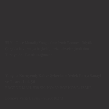
55 Yıl Önce Muttalip Yongacı’nın İzmir Bornova Büyük
Çarşı’da kavurmaya başladığı leziz kahveler şimdi tüm
Türkiye’de . Bir tık uzağınızda.
Yongacı Kuruyemiş Kahve Şekerleme Yedek Parça Sanayi
ve Ticaret Ltd. Şti
ERGENE MAH. 538 SK. NO: 39 BORNOVA/ İZMİR
Bornova Vergi Dairesi – 9820010273