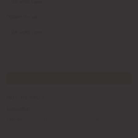
₺ 1.800,00
Öğütme Boyutu
Cold
Brew
adet

SEPETE EKLE
SKU:
DK-END-1
Kategoriler:
Dünya Kahveleri
,
Latin Amerika Kahveleri
Etiketler:
dünya kahveleri
Honduras Kahvesi
kolombiya kahvesi