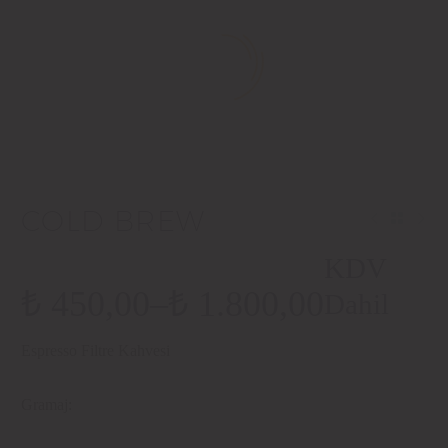
COLD BREW
KDV
₺
450,00
–
₺
1.800,00
Dahil
Fiyat
Espresso Filtre Kahvesi
aralığı:
₺ 450,00
Gramaj
-