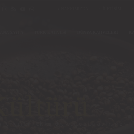
HAKKIMIZDA
İLETİŞİM
ANA SAYFA
TÜRK KAHVESİ
DÜNYA KAHVELERİ
K
ültürü
 ile ilgili bir çok konuyu burada bulabilirsiniz.