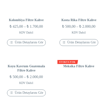
Bu
Bu
₺ 2.000,00
₺ 1.80
ürünün
ürünün
birden
birden
fazla
fazla
varyasyonu
varyasyonu
var.
var.
Kolombiya Filtre Kahve
Kosta Rika Filtre Kahve
Seçenekler
Seçenekler
Fiyat
Fiyat
₺
425,00
–
₺
1.700,00
₺
500,00
–
₺
2.000,00
ürün
ürün
sayfasından
sayfasından
aralığı:
aralığı
KDV Dahil
KDV Dahil
seçilebilir
seçilebilir
₺ 425,00
₺ 500
Ürün Detaylarını Gör
Ürün Detaylarını Gör
-
-
Bu
Bu
₺ 1.700,00
₺ 2.00
ürünün
ürünün
birden
birden
fazla
fazla
varyasyonu
varyasyonu
STOKTA YOK
var.
var.
Koyu Kavrum Guatemala
Meksika Filtre Kahve
Seçenekler
Seçenekler
Filtre Kahve
ürün
ürün
Fiyat
₺
500,00
–
₺
2.000,00
sayfasından
sayfasından
seçilebilir
seçilebilir
aralığı:
KDV Dahil
₺ 500,00
Ürün Detaylarını Gör
-
Bu
₺ 2.000,00
ürünün