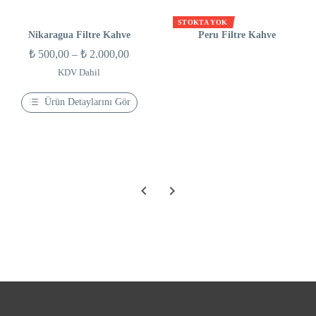
birden
fazla
varyasyonu
STOKTA YOK
var.
Nikaragua Filtre Kahve
Peru Filtre Kahve
Seçenekler
Fiyat
₺
500,00
–
₺
2.000,00
ürün
sayfasından
aralığı:
KDV Dahil
seçilebilir
₺ 500,00
Ürün Detaylarını Gör
-
Bu
₺ 2.000,00
ürünün
birden
fazla
varyasyonu
var.
Seçenekler
ürün
sayfasından
seçilebilir