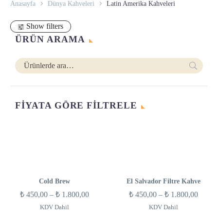
Anasayfa
Dünya Kahveleri
Latin Amerika Kahveleri
Show filters
ÜRÜN ARAMA
FIYATA GÖRE FILTRELE
En
En
düşük
yüksek
fiyat
fiyat
Cold Brew
El Salvador Filtre Kahve
Fiyat
Fiyat
₺
450,00
–
₺
1.800,00
₺
450,00
–
₺
1.800,00
aralığı:
aralığı
KDV Dahil
KDV Dahil