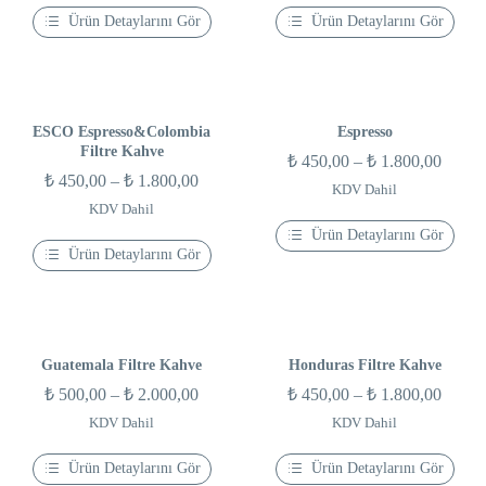
₺ 450,00
₺ 450
Ürün Detaylarını Gör
Ürün Detaylarını Gör
-
-
Bu
Bu
₺ 1.800,00
₺ 1.80
ürünün
ürünün
birden
birden
fazla
fazla
varyasyonu
varyasyonu
var.
var.
ESCO Espresso&Colombia
Espresso
Seçenekler
Seçenekler
Filtre Kahve
Fiyat
₺
450,00
–
₺
1.800,00
ürün
ürün
Fiyat
₺
450,00
–
₺
1.800,00
sayfasından
sayfasından
aralığı
KDV Dahil
seçilebilir
seçilebilir
aralığı:
KDV Dahil
₺ 450
₺ 450,00
Ürün Detaylarını Gör
-
Ürün Detaylarını Gör
Bu
-
₺ 1.80
ürünün
Bu
₺ 1.800,00
birden
ürünün
fazla
birden
varyasyonu
fazla
var.
varyasyonu
Seçenekler
var.
Guatemala Filtre Kahve
Honduras Filtre Kahve
ürün
Seçenekler
Fiyat
Fiyat
₺
500,00
–
₺
2.000,00
₺
450,00
–
₺
1.800,00
sayfasından
ürün
seçilebilir
sayfasından
aralığı:
aralığı
KDV Dahil
KDV Dahil
seçilebilir
₺ 500,00
₺ 450
Ürün Detaylarını Gör
Ürün Detaylarını Gör
-
-