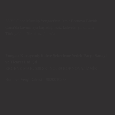
55 Yıl Önce Muttalip Yongacı’nın İzmir Bornova Büyük
Çarşı’da kavurmaya başladığı leziz kahveler şimdi tüm
Türkiye’de . Bir tık uzağınızda.
Yongacı Kuruyemiş Kahve Şekerleme Yedek Parça Sanayi
ve Ticaret Ltd. Şti
ERGENE MAH. 538 SK. NO: 39 BORNOVA/ İZMİR
Bornova Vergi Dairesi – 9820010273