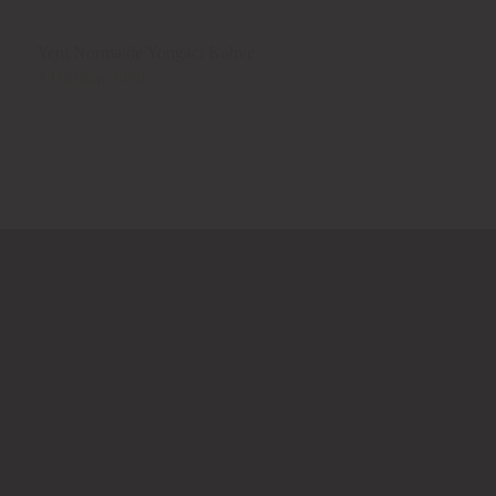
Yeni Normalde Yongacı Kahve
3 Haziran 2020