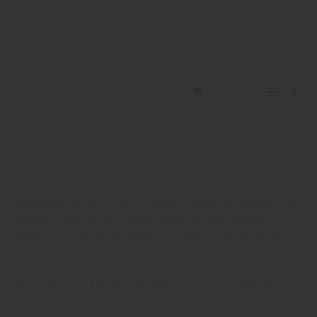


0
17
Haberler
27 Mart 2020
COVID-19 – Yeni tip korona virüsü ile etkin mücadele
kapsamında Bornova Büyük çarşıda bulunan işletmenizin mesai
saatlerini sabah 09:00 ile akşam 18:00 arasında kısıtladık.
Bizlere sosyal medya üzerinden ve WhatsApp (0541 971 04 74)
hattımızdan yazarak ulaşabilirsiniz.
Evet kahveyi ve kahveli sohbetleri seviyor ve çok özlüyoruz.
Tekrar neşeli sohbetlerimize döneceğimizi umut ediyoruz.