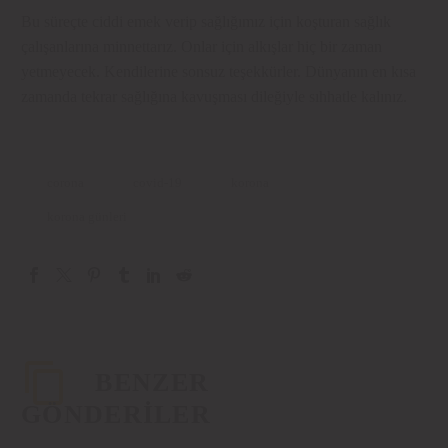
Bu süreçte ciddi emek verip sağlığımız için koşturan sağlık
çalışanlarına minnettarız. Onlar için alkışlar hiç bir zaman
yetmeyecek. Kendilerine sonsuz teşekkürler. Dünyanın en kısa
zamanda tekrar sağlığına kavuşması dileğiyle sıhhatle kalınız.
corona
covid-19
korona
korona günleri
BENZER
GÖNDERILER