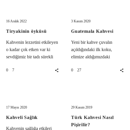
Tiryakinin
Guatemala
Kahve Kültürü
Kahve Kültürü
öyküsü
Kahvesi
16 Aralık 2022
3 Kasım 2020
Tiryakinin öyküsü
Guatemala Kahvesi
Kahvenin lezzetini etkileyen
Yeni bir kahve çuvalın
o kadar çok etken var ki
açıldığındaki ilk koku,
sevdiğimiz bir tadı sürekli
elimize aldığımızdaki
yakalamak zor oluyor.
yoğunluk hissi, sipariş
7
27
0
0
Hangi ülkenin, hangi
öncesindeki kahvenin karne
kahve…
bilgileri, bir de kavrulması
bizi…
Kahveli
Türk
Kahve Kültürü
Kahve Kültürü
Sağlık
Kahvesi
Nasıl
17 Mayıs 2020
29 Kasım 2019
Pişirilir?
Kahveli Sağlık
Türk Kahvesi Nasıl
Pişirilir?
Kahvenin sağlığa etkileri