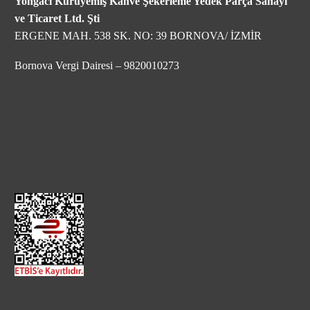
Yongacı Kuruyemiş Kahve Şekerleme Yedek Parça Sanayi
ve Ticaret Ltd. Şti
ERGENE MAH. 538 SK. NO: 39 BORNOVA/ İZMİR
Bornova Vergi Dairesi – 9820010273