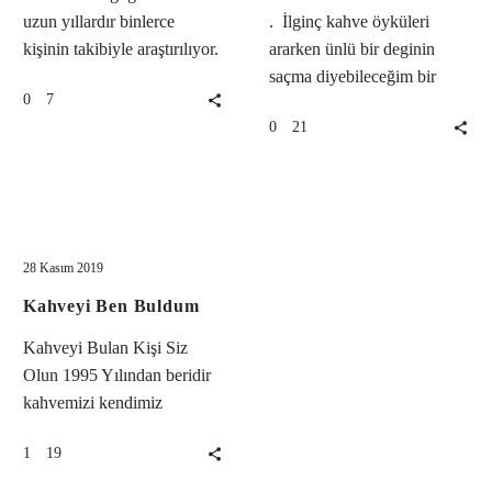
uzun yıllardır binlerce
. İlginç kahve öyküleri
kişinin takibiyle araştırılıyor.
ararken ünlü bir deginin
Kısaca şunu belirtebilirim ki:
saçma diyebileceğim bir
7
0
her türlü nedenlerden ötürü
takım hikayelerini
21
0
kahve içenlerin %16…
okuduktan sonra başka
sitelere doğru gezinmeye
devam…
Kahveyi
Kahve Kültürü
Ben
Buldum
28 Kasım 2019
Kahveyi Ben Buldum
Kahveyi Bulan Kişi Siz
Olun 1995 Yılından beridir
kahvemizi kendimiz
kavurup satıyoruz. Kokusu,
19
1
tadı, lezzeti ayrı bir dünya
diye düşünüyor…