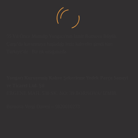
var.
SOĞUK DEMLEME (COLD BREW) FILTRE KAHVE
Seçenekler
₺
175,00
KDV Dahil
ürün
sayfasından
55 Yıl Önce Muttalip Yongacı’nın İzmir Bornova Büyük
seçilebilir
Çarşı’da kavurmaya başladığı leziz kahveler şimdi tüm
Türkiye’de . Bir tık uzağınızda.
COLD BREW
Fiyat
₺
450,00
–
₺
1.800,00
KDV Dahil
Yongacı Kuruyemiş Kahve Şekerleme Yedek Parça Sanayi
aralığı:
Bu
ve Ticaret Ltd. Şti
₺ 450,00
ürünün
ERGENE MAH. 538 SK. NO: 39 BORNOVA/ İZMİR
-
birden
₺ 1.800,00
fazla
Bornova Vergi Dairesi – 9820010273
varyasyonu
var.
PAPUA YENI GINE FILTRE KAHVE
Seçenekler
Fiyat
₺
440,00
–
₺
1.750,00
KDV Dahil
ürün
aralığı:
Bu