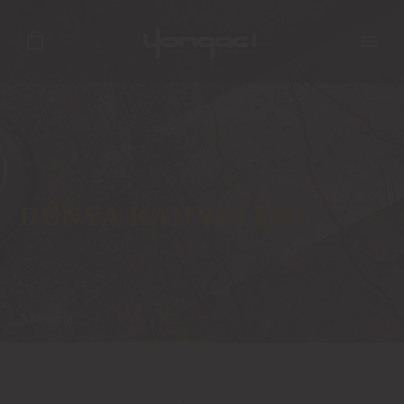
DÜNYA KAHVELERI
Anasayfa
Dünya Kahveleri