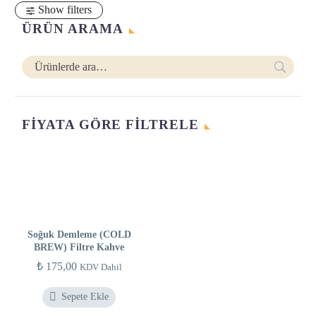
Show filters
ÜRÜN ARAMA
FIYATA GÖRE FILTRELE
En
En
düşük
yüksek
fiyat
fiyat
Soğuk Demleme (COLD
BREW) Filtre Kahve
₺
175,00
KDV Dahil

Sepete Ekle