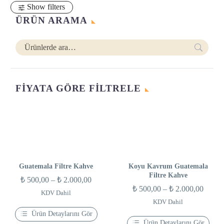
Show filters
ÜRÜN ARAMA
FIYATA GÖRE FILTRELE
En
En
düşük
yüksek
fiyat
fiyat
Guatemala Filtre Kahve
Koyu Kavrum Guatemala
Filtre Kahve
Fiyat
₺
500,00
–
₺
2.000,00
Fiyat
₺
500,00
–
₺
2.000,00
aralığı:
KDV Dahil
aralığı
KDV Dahil
₺ 500,00
₺ 500
Ürün Detaylarını Gör
-
Ürün Detaylarını Gör