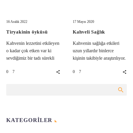
Tiryakinin
Kahveli
Kahve Kültürü
Kahve Kültürü
öyküsü
Sağlık
16 Aralık 2022
17 Mayıs 2020
Tiryakinin öyküsü
Kahveli Sağlık
Kahvenin lezzetini etkileyen
Kahvenin sağlığa etkileri
o kadar çok etken var ki
uzun yıllardır binlerce
sevdiğimiz bir tadı sürekli
kişinin takibiyle araştırılıyor.
yakalamak zor oluyor.
Kısaca şunu belirtebilirim ki:
7
7
0
0
Hangi ülkenin, hangi
her türlü nedenlerden ötürü
kahve…
kahve içenlerin %16…
KATEGORILER