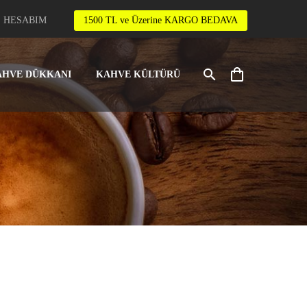
HESABIM
1500 TL ve Üzerine KARGO BEDAVA
AHVE DÜKKANI
KAHVE KÜLTÜRÜ