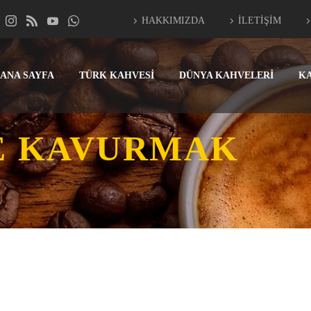
HAKKIMIZDA
İLETİŞİM
ANA SAYFA
TÜRK KAHVESİ
DÜNYA KAHVELERİ
K
E KAVURMAK