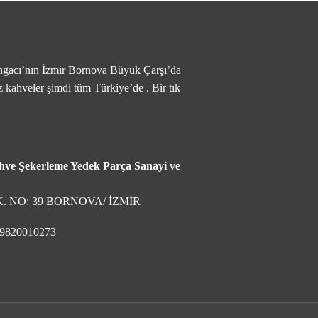
ngacı’nın İzmir Bornova Büyük Çarşı’da
 kahveler şimdi tüm Türkiye’de . Bir tık
ve Şekerleme Yedek Parça Sanayi ve
. NO: 39 BORNOVA/ İZMİR
– 9820010273