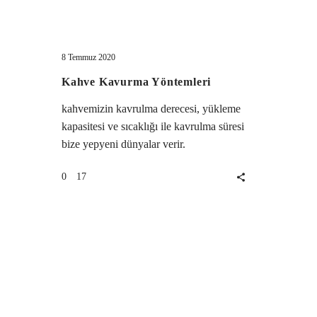
Kahve
Kahve Kültürü
Kavurma
Yöntemleri
8 Temmuz 2020
Kahve Kavurma Yöntemleri
kahvemizin kavrulma derecesi, yükleme
kapasitesi ve sıcaklığı ile kavrulma süresi
bize yepyeni dünyalar verir.
17
0