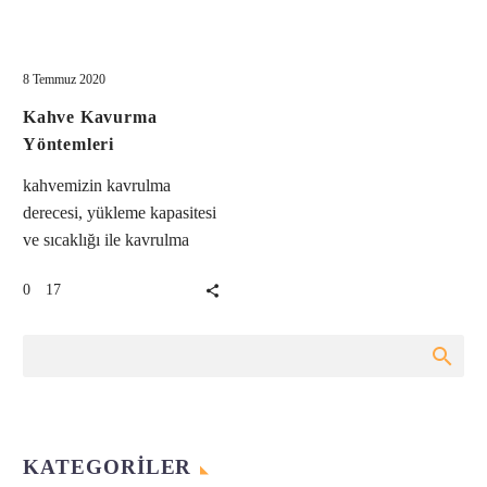
Kahve
Kahve Kültürü
Kavurma
Yöntemleri
8 Temmuz 2020
Kahve Kavurma
Yöntemleri
kahvemizin kavrulma
derecesi, yükleme kapasitesi
ve sıcaklığı ile kavrulma
süresi bize yepyeni dünyalar
17
0
verir.
KATEGORILER